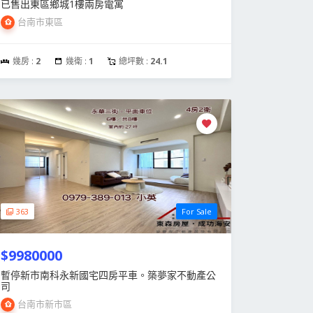
已售出東區鄉城1樓兩房電寓
台南市東區
幾房 :
2
幾衛 :
1
總坪數 :
24.1
363
For Sale
$9980000
暫停新市南科永新國宅四房平車。築夢家不動產公
司
台南市新市區