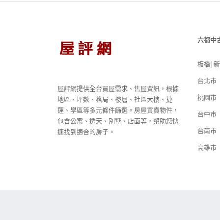
六都中
板橋|
台北市
屋評網提供全台買屋需求、售屋資訊，根據
桃園市
地區、坪數、格局、樓層、社區大樓、捷
運、學區等多元條件篩選。房屋買賣物件，
台中市
包含公寓、透天、別墅、店面等，幫助您快
台南市
速找到適合的房子。
高雄市