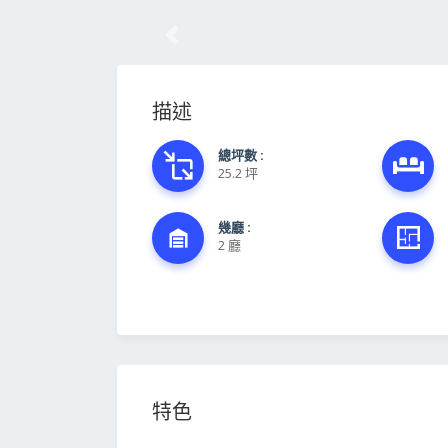
前一筆
描述
總坪數 :
25.2 坪
幾廳 :
2 廳
特色