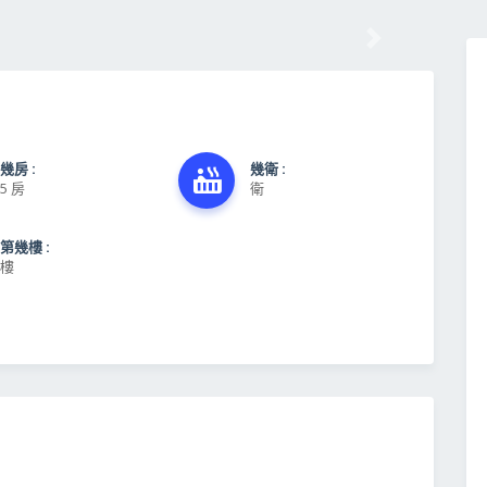
後一筆
幾房 :
幾衛 :
5 房
衛
第幾樓 :
樓