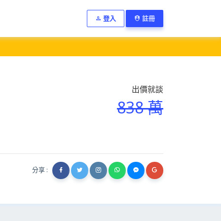
登入
註冊
出價就談
838 萬
分享 :