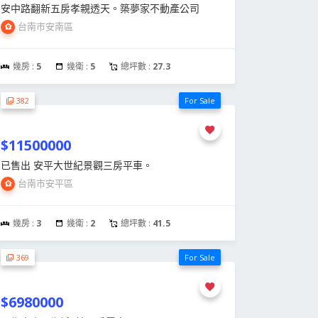
安中路翻新五房孝親透天。築夢家不動產公司
台南市安南區
幾房 :
5
幾衛 :
5
總坪數 :
27.3
382
For Sale
$11500000
已售出 安平大世紀景觀三房平車。
台南市安平區
幾房 :
3
幾衛 :
2
總坪數 :
41.5
369
For Sale
$6980000