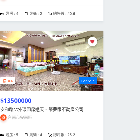
幾房 :
4
幾衛 :
2
總坪數 :
40.6
366
For Sale
$13500000
安和路北外環四房透天。築夢家不動產公司
台南市安南區
幾房 :
5
幾衛 :
4
總坪數 :
25.2