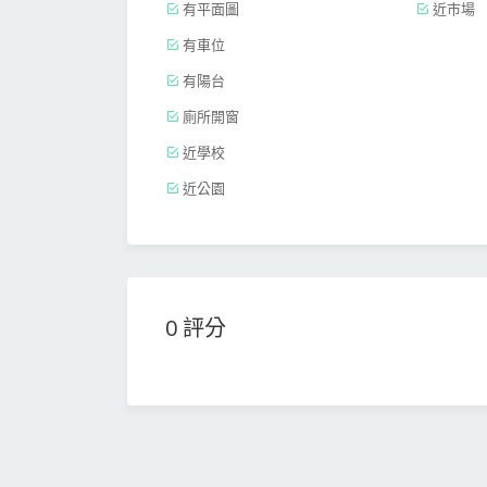
有平面圖
近市場
有車位
有陽台
廁所開窗
近學校
近公園
0 評分