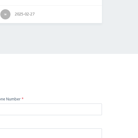
2025-02-27
one Number
*