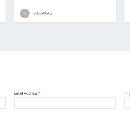
2025-06-02
Email Address
*
Ph