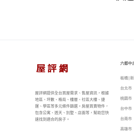
六都中
板橋|
台北市
屋評網提供全台買屋需求、售屋資訊，根據
桃園市
地區、坪數、格局、樓層、社區大樓、捷
運、學區等多元條件篩選。房屋買賣物件，
台中市
包含公寓、透天、別墅、店面等，幫助您快
台南市
速找到適合的房子。
高雄市